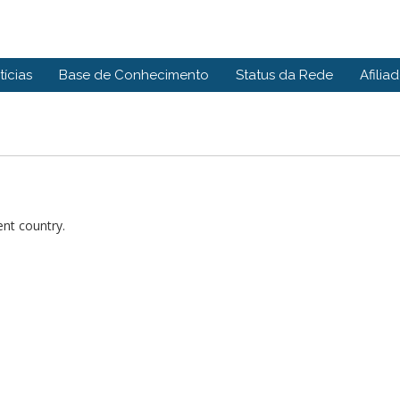
tícias
Base de Conhecimento
Status da Rede
Afilia
ent country.